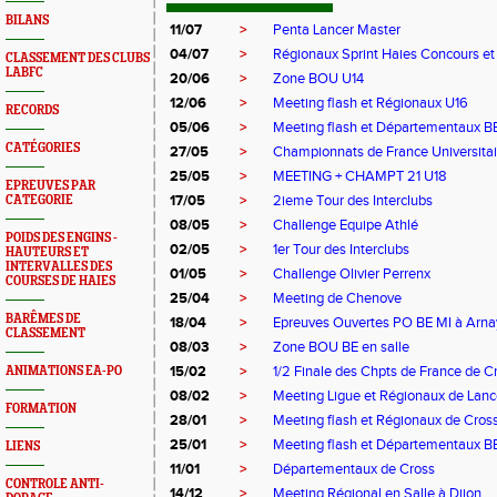
BILANS
11/07
>
Penta Lancer Master
04/07
>
Régionaux Sprint Haies Concours et
CLASSEMENT DES CLUBS
LABFC
20/06
>
Zone BOU U14
12/06
>
Meeting flash et Régionaux U16
RECORDS
05/06
>
Meeting flash et Départementaux B
CATÉGORIES
27/05
>
Championnats de France Universitai
25/05
>
MEETING + CHAMPT 21 U18
EPREUVES PAR
17/05
>
2ieme Tour des Interclubs
CATEGORIE
08/05
>
Challenge Equipe Athlé
POIDS DES ENGINS -
02/05
>
1er Tour des Interclubs
HAUTEURS ET
INTERVALLES DES
01/05
>
Challenge Olivier Perrenx
COURSES DE HAIES
25/04
>
Meeting de Chenove
BARÊMES DE
18/04
>
Epreuves Ouvertes PO BE MI à Arna
CLASSEMENT
08/03
>
Zone BOU BE en salle
15/02
>
1/2 Finale des Chpts de France de C
ANIMATIONS EA-PO
08/02
>
Meeting Ligue et Régionaux de Lanc
FORMATION
28/01
>
Meeting flash et Régionaux de Cros
25/01
>
Meeting flash et Départementaux B
LIENS
11/01
>
Départementaux de Cross
CONTROLE ANTI-
14/12
>
Meeting Régional en Salle à Dijon