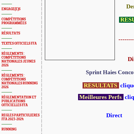
De
ENGAGE(E)S
RES
COMPÉTITIONS
PROGRAMMÉES
RÉSULTATS
-------
TEXTES OFFICIELS FFA
RÈGLEMENTS :
COMPÉTITIONS
Di
NATIONALES JEUNES
2026
Sprint Haies Conco
RÈGLEMENTS :
COMPÉTITIONS
NATIONALES RUNNING
RESULTATS
clique
2026
Meilleures Perfs
cli
RÈGLEMENTATION ET
PUBLICATIONS
OFFICIELLES FFA
Direct
REGLES PARTICULIERES
FFA 2023-2024
RUNNING