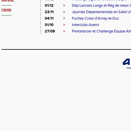
DOPAGE
01/12
>
Dép Lancers Longs et Rég de relais 
CROSS
23/11
>
Journée Départementale en Salle U
04/11
>
Fuchey Cross d'Arnay-le-Duc
01/10
>
Interclubs Avenir
27/09
>
Pentalancer et Challenge Equipe A