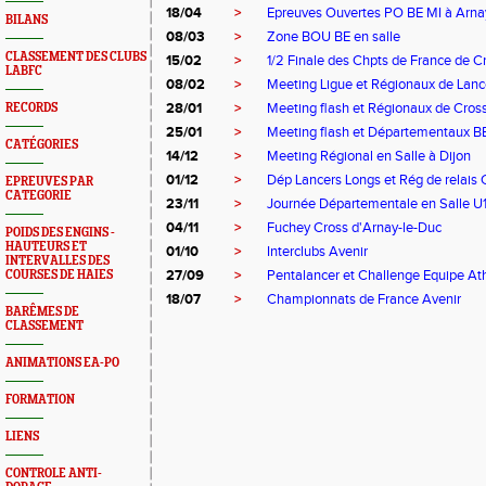
18/04
>
Epreuves Ouvertes PO BE MI à Arna
BILANS
08/03
>
Zone BOU BE en salle
CLASSEMENT DES CLUBS
15/02
>
1/2 Finale des Chpts de France de C
LABFC
08/02
>
Meeting Ligue et Régionaux de Lanc
28/01
>
Meeting flash et Régionaux de Cros
RECORDS
25/01
>
Meeting flash et Départementaux B
CATÉGORIES
14/12
>
Meeting Régional en Salle à Dijon
01/12
>
Dép Lancers Longs et Rég de relais 
EPREUVES PAR
CATEGORIE
23/11
>
Journée Départementale en Salle U
04/11
>
Fuchey Cross d'Arnay-le-Duc
POIDS DES ENGINS -
HAUTEURS ET
01/10
>
Interclubs Avenir
INTERVALLES DES
27/09
>
Pentalancer et Challenge Equipe A
COURSES DE HAIES
18/07
>
Championnats de France Avenir
BARÊMES DE
CLASSEMENT
ANIMATIONS EA-PO
FORMATION
LIENS
CONTROLE ANTI-