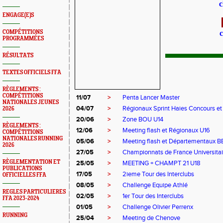
c
ENGAGE(E)S
COMPÉTITIONS
c
PROGRAMMÉES
RÉSULTATS
TEXTES OFFICIELS FFA
RÈGLEMENTS :
COMPÉTITIONS
11/07
>
Penta Lancer Master
NATIONALES JEUNES
04/07
>
Régionaux Sprint Haies Concours et
2026
20/06
>
Zone BOU U14
RÈGLEMENTS :
12/06
>
Meeting flash et Régionaux U16
COMPÉTITIONS
NATIONALES RUNNING
05/06
>
Meeting flash et Départementaux B
2026
27/05
>
Championnats de France Universitai
RÈGLEMENTATION ET
25/05
>
MEETING + CHAMPT 21 U18
PUBLICATIONS
17/05
>
2ieme Tour des Interclubs
OFFICIELLES FFA
08/05
>
Challenge Equipe Athlé
REGLES PARTICULIERES
02/05
>
1er Tour des Interclubs
FFA 2023-2024
01/05
>
Challenge Olivier Perrenx
RUNNING
25/04
>
Meeting de Chenove