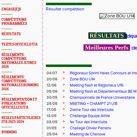
Résultat compétition
ENGAGE(E)S
COMPÉTITIONS
PROGRAMMÉES
RÉSULTATS
RÉSULTATS
cliqu
TEXTES OFFICIELS FFA
Meilleures Perfs
cli
RÈGLEMENTS :
COMPÉTITIONS
NATIONALES JEUNES
2026
>
04/07
Régionaux Sprint Haies Concours et In
RÈGLEMENTS :
>
20/06
Zone BOU U14
COMPÉTITIONS
>
12/06
Meeting flash et Régionaux U16
NATIONALES RUNNING
2026
>
05/06
Meeting flash et Départementaux BE M
>
30/05
Championnats de France Universitaire
RÈGLEMENTATION ET
>
25/05
MEETING + CHAMPT 21 U18
PUBLICATIONS
OFFICIELLES FFA
>
17/05
2ieme Tour des Interclubs
>
13/05
Challenge Equipe Athlé
REGLES PARTICULIERES
>
03/05
1er Tour des Interclubs
FFA 2023-2024
>
01/05
Challege Olivier Perrenx
RUNNING
>
25/04
Meeting de Chenove