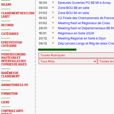
>
18/04
Epreuves Ouvertes PO BE MI à Arnay
BILANS
>
08/03
Zone BOU BE en salle
>
01/03
Zone BOU Mi en salle
CLASSEMENT DES CLUBS
LABFC
>
15/02
1/2 Finale des Championnats de France
>
01/02
Meeting flash et Régionaux de Cross
RECORDS
>
28/01
Meeting flash et Départementaux BE M
>
18/01
Régionaux en Salle 2026
CATÉGORIES
>
20/12
Meeting Régional en Salle à Dijon
EPREUVES PAR
>
06/12
Dép Lancers Longs et Rég de relais Cro
CATEGORIE
POIDS DES ENGINS -
HAUTEURS ET
INTERVALLES DES
COURSES DE HAIES
BARÊMES DE
CLASSEMENT
ANIMATIONS EA-PO
FORMATION
LIENS
CONTROLE ANTI-