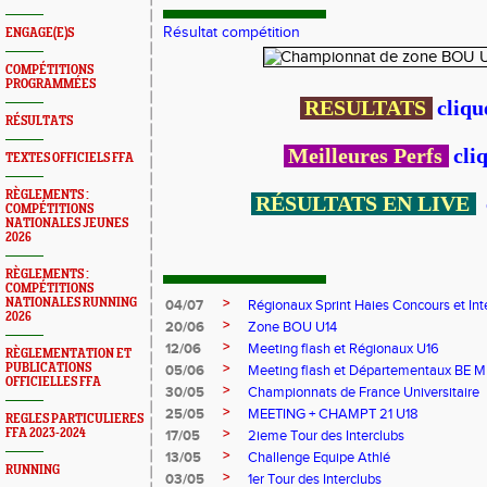
Résultat compétition
ENGAGE(E)S
COMPÉTITIONS
PROGRAMMÉES
RESULTATS
cliqu
RÉSULTATS
Meilleures Perfs
cli
TEXTES OFFICIELS FFA
RÈGLEMENTS :
RÉSULTATS EN LIVE
COMPÉTITIONS
NATIONALES JEUNES
2026
RÈGLEMENTS :
COMPÉTITIONS
>
NATIONALES RUNNING
04/07
Régionaux Sprint Haies Concours et In
2026
>
20/06
Zone BOU U14
>
12/06
Meeting flash et Régionaux U16
RÈGLEMENTATION ET
>
PUBLICATIONS
05/06
Meeting flash et Départementaux BE M
OFFICIELLES FFA
>
30/05
Championnats de France Universitaire
>
25/05
MEETING + CHAMPT 21 U18
REGLES PARTICULIERES
>
FFA 2023-2024
17/05
2ieme Tour des Interclubs
>
13/05
Challenge Equipe Athlé
RUNNING
>
03/05
1er Tour des Interclubs