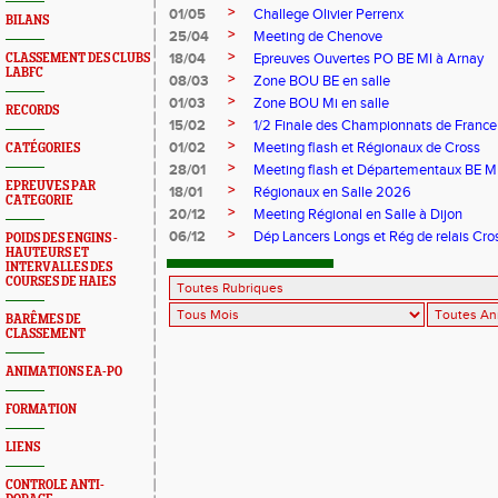
>
01/05
Challege Olivier Perrenx
BILANS
>
25/04
Meeting de Chenove
>
18/04
Epreuves Ouvertes PO BE MI à Arnay
CLASSEMENT DES CLUBS
LABFC
>
08/03
Zone BOU BE en salle
>
01/03
Zone BOU Mi en salle
RECORDS
>
15/02
1/2 Finale des Championnats de France
>
01/02
Meeting flash et Régionaux de Cross
CATÉGORIES
>
28/01
Meeting flash et Départementaux BE M
EPREUVES PAR
>
18/01
Régionaux en Salle 2026
CATEGORIE
>
20/12
Meeting Régional en Salle à Dijon
>
06/12
Dép Lancers Longs et Rég de relais Cro
POIDS DES ENGINS -
HAUTEURS ET
INTERVALLES DES
COURSES DE HAIES
BARÊMES DE
CLASSEMENT
ANIMATIONS EA-PO
FORMATION
LIENS
CONTROLE ANTI-