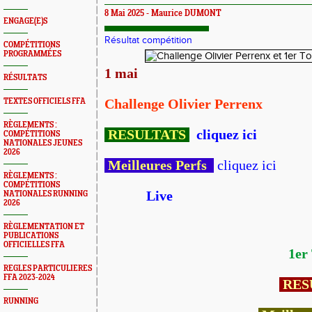
8 Mai 2025 - Maurice DUMONT
ENGAGE(E)S
Résultat compétition
COMPÉTITIONS
PROGRAMMÉES
1 mai
RÉSULTATS
TEXTES OFFICIELS FFA
Challenge Olivier Perrenx
RÈGLEMENTS :
RESULTATS
cliquez ici
COMPÉTITIONS
NATIONALES JEUNES
2026
Meilleures Perfs
cliquez ici
RÈGLEMENTS :
COMPÉTITIONS
Live
NATIONALES RUNNING
2026
RÈGLEMENTATION ET
PUBLICATIONS
OFFICIELLES FFA
1er
REGLES PARTICULIERES
FFA 2023-2024
RES
RUNNING