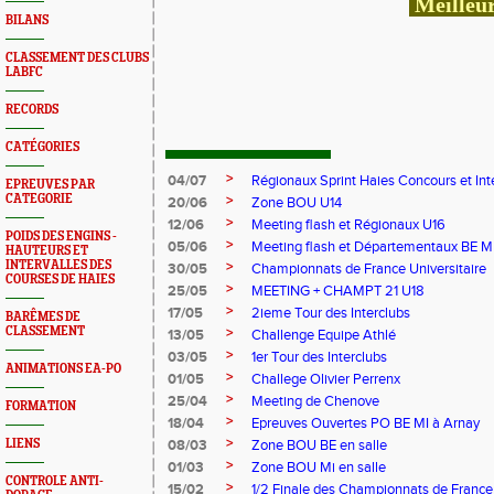
Meilleur
BILANS
CLASSEMENT DES CLUBS
LABFC
RECORDS
CATÉGORIES
>
04/07
Régionaux Sprint Haies Concours et In
EPREUVES PAR
CATEGORIE
>
20/06
Zone BOU U14
>
12/06
Meeting flash et Régionaux U16
POIDS DES ENGINS -
>
05/06
Meeting flash et Départementaux BE M
HAUTEURS ET
INTERVALLES DES
>
30/05
Championnats de France Universitaire
COURSES DE HAIES
>
25/05
MEETING + CHAMPT 21 U18
>
17/05
2ieme Tour des Interclubs
BARÊMES DE
CLASSEMENT
>
13/05
Challenge Equipe Athlé
>
03/05
1er Tour des Interclubs
ANIMATIONS EA-PO
>
01/05
Challege Olivier Perrenx
>
25/04
Meeting de Chenove
FORMATION
>
18/04
Epreuves Ouvertes PO BE MI à Arnay
>
LIENS
08/03
Zone BOU BE en salle
>
01/03
Zone BOU Mi en salle
CONTROLE ANTI-
>
15/02
1/2 Finale des Championnats de France