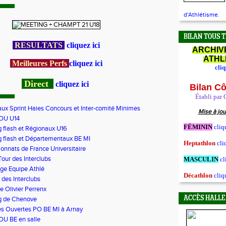
d'Athlétisme.
BILAN TOUS 
RESULTATS
cliquez ici
ARCHIV
ATHL
Meilleures Perfs
cliquez ici
cliq
Direct
cliquez ici
Bilan Cô
Établi par
ux Sprint Haies Concours et Inter-comité Minimes
Mise à jou
OU U14
FÉMININ
cliq
 flash et Régionaux U16
 flash et Départementaux BE MI
Heptathlon
cli
nnats de France Universitaire
our des Interclubs
MASCULIN
cl
ge Equipe Athlé
Décathlon
cliq
 des Interclubs
e Olivier Perrenx
ACCÈS HALLE
g de Chenove
s Ouvertes PO BE MI à Arnay
OU BE en salle