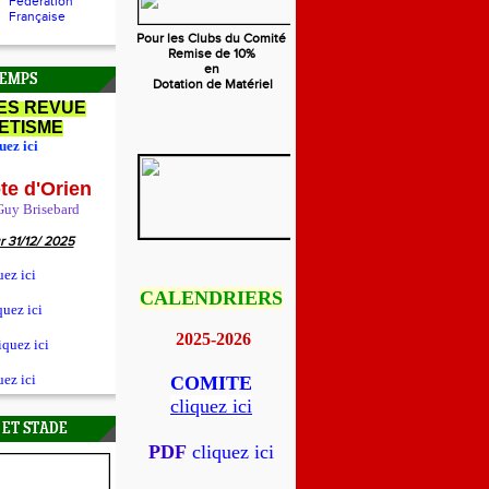
Fédération
Française
Pour les Clubs du Comité
Remise de 10%
en
TEMPS
Dotation de Matériel
ES REVUE
ETISME
uez ici
te d'Orien
 Guy Brisebard
r 31/12/ 2025
uez ici
CALENDRIERS
quez ici
2025-2026
iquez ici
uez ici
COMITE
cliquez ici
 ET STADE
PDF
cliquez ici