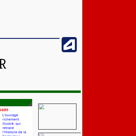
R
naire
L'ouvrage
richement
illustré, qui
retrace
l’Histoire de la