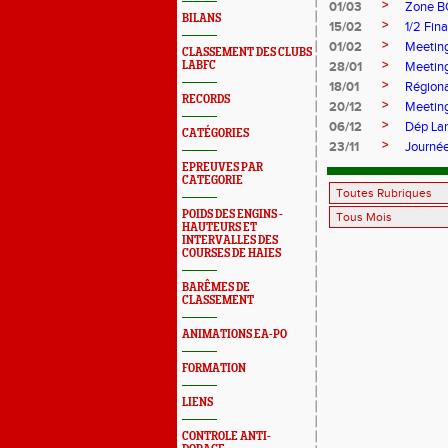
>
01/03
Zone BO
BILANS
>
15/02
1/2 Fin
>
01/02
Meeting
CLASSEMENT DES CLUBS
>
LABFC
28/01
Meeting
>
18/01
Région
RECORDS
>
20/12
Meeting
>
06/12
Dép Lan
CATÉGORIES
>
23/11
Journée
EPREUVES PAR
CATEGORIE
POIDS DES ENGINS -
HAUTEURS ET
INTERVALLES DES
COURSES DE HAIES
BARÊMES DE
CLASSEMENT
ANIMATIONS EA-PO
FORMATION
LIENS
CONTROLE ANTI-