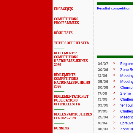
Résultat compétition
ENGAGE(E)S
COMPÉTITIONS
PROGRAMMÉES
RÉSULTATS
TEXTES OFFICIELS FFA
RÈGLEMENTS :
COMPÉTITIONS
NATIONALES JEUNES
>
04/07
Régiona
2026
>
20/06
Zone B
>
RÈGLEMENTS :
12/06
Meeting
COMPÉTITIONS
>
05/06
Meeting
NATIONALES RUNNING
2026
>
30/05
Champio
>
17/05
2ieme T
RÈGLEMENTATION ET
>
13/05
Challen
PUBLICATIONS
OFFICIELLES FFA
>
03/05
1er Tour
>
01/05
Challeg
REGLES PARTICULIERES
>
25/04
Meetin
FFA 2023-2024
>
18/04
Epreuve
>
RUNNING
08/03
Zone B